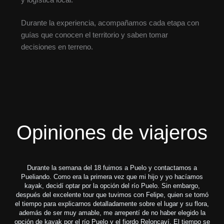
Durante la experiencia, acompañamos cada etapa con
guías que conocen el territorio y saben tomar
decisiones en terreno.
Opiniones de viajeros
Durante la semana del 18 fuimos a Puelo y contactamos a
Un
new
Pueliando. Como era la primera vez que mi hijo y yo hacíamos
qu
t a
kayak, decidí optar por la opción del río Puelo. Sin embargo,
s
después del excelente tour que tuvimos con Felipe, quien se tomó
c
ht
el tiempo para explicarnos detalladamente sobre el lugar y su flora,
además de ser muy amable, me arrepentí de no haber elegido la
opción de kayak por el río Puelo y el fiordo Reloncaví. El tiempo se